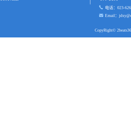
电话：023-626
Email：jdxy@cq
CopyRight© 2b